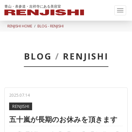
青山・表参道・吉祥寺にある美容室
Toggl
naviga
RENJISHI HOME
BLOG - RENJISHI
BLOG
/
RENJISHI
2025.07.14
RENJISHI
五十嵐が長期のお休みを頂きます