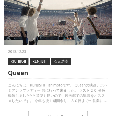
2018.12.23
KICHIJOJI
RENJISHI
石元浩幸
Queen
こんにちは、RENJISHI ishimotoです。 Queenの映画、ボヘ
ミアンラプソディー 観に行って来ました。 ラスト２０ 分感
動致しました^ ^ 音楽も良いので、映画館での観賞をオスス
メしたいです。 今年も後１週間余り、３０日までの営業に ...