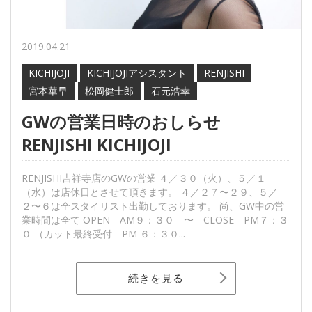
2019.04.21
KICHIJOJI
KICHIJOJIアシスタント
RENJISHI
宮本華早
松岡健士郎
石元浩幸
GWの営業日時のおしらせ
RENJISHI KICHIJOJI
RENJISHI吉祥寺店のGWの営業 ４／３０（火）、５／１
（水）は店休日とさせて頂きます。 ４／２７〜２９、５／
２〜６は全スタイリスト出勤しております。 尚、GW中の営
業時間は全て OPEN AM９：３０ 〜 CLOSE PM７：３
０ （カット最終受付 PM ６：３０...
続きを見る