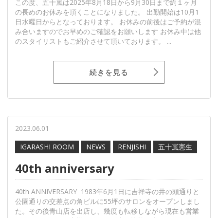
この度、五十嵐は2025年8月18日から9月30日まで約１ヶ月
の長めのお休みを頂くことになりました。 出勤開始は10月1
日水曜日からとなっております。 お休みの前後はご予約が混
み合いますのでお早めのご確認をお願いします お休み中は他
のスタイリストもご紹介させて頂いております。 ...
続きを見る
2023.06.01
IGARASHI ROOM
NEWS
RENJISHI
五十嵐憲生
40th anniversary
40th ANNIVERSARY 1983年6月1日に吉祥寺の井の頭通りと
公園通りの交差点の角ビルに55坪のサロンをオープンしまし
た。その後青山店を出店し、幾度も転移しながら現在も営業