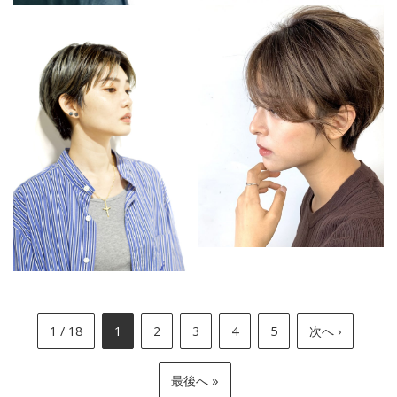
1 / 18
1
2
3
4
5
次へ ›
最後へ »