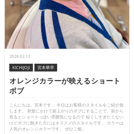
2026.02.12
KICHIJOJI
宮本華早
オレンジカラーが映えるショート
ボブ
こんにちは。宮本です。 今日はお客様のスタイルをご紹介致
します。 前髪にかけて前上がりのボブにすることで、前から
見るとショートっぽい雰囲気になるので 短くしすぎたくない
けどボブに飽きた方にはオススメのスタイルです。 カラーは
人気のオレンジカラーです。 ぜひご相...