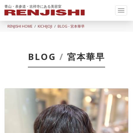
青山・表参道・吉祥寺にある美容室
Toggl
naviga
RENJISHI HOME
KICHIJOJI
BLOG - 宮本華早
BLOG
/
宮本華早