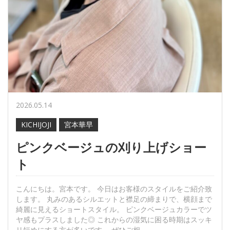
2026.05.14
KICHIJOJI
宮本華早
ピンクベージュの刈り上げショー
ト
こんにちは。宮本です。 今日はお客様のスタイルをご紹介致
します。 丸みのあるシルエットと襟足の締まりで、横顔まで
綺麗に見えるショートスタイル。 ピンクベージュカラーでツ
ヤ感もプラスしました◎ これからの湿気に困る時期はスッキ
リ短めにする方が多いです。 ぜひご相...