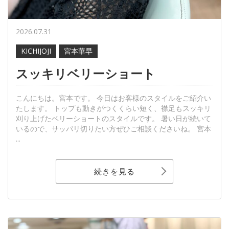
2026.07.31
KICHIJOJI
宮本華早
スッキリベリーショート
こんにちは。宮本です。 今日はお客様のスタイルをご紹介い
たします。 トップも動きがつくくらい短く、襟足もスッキリ
刈り上げたベリーショートのスタイルです。 暑い日が続いて
いるので、サッパリ切りたい方ぜひご相談くださいね。 宮本
...
続きを見る