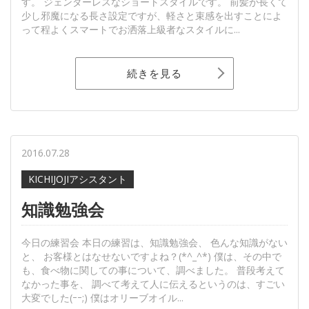
す。 ジェンダーレスなショートスタイルです。 前髪が長くて
少し邪魔になる長さ設定ですが、軽さと束感を出すことによ
って程よくスマートでお洒落上級者なスタイルに...
続きを見る
2016.07.28
KICHIJOJIアシスタント
知識勉強会
今日の練習会 本日の練習は、知識勉強会、 色んな知識がない
と、 お客様とはなせないですよね？(*^_^*) 僕は、その中で
も、食べ物に関しての事について、調べました。 普段考えて
なかった事を、 調べて考えて人に伝えるというのは、すごい
大変でした(ｰｰ;) 僕はオリーブオイル...