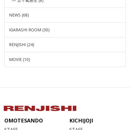
五十嵐憲生 (8)
NEWS (68)
IGARASHI ROOM (30)
RENJISHI (24)
MOVIE (10)
OMOTESANDO
KICHIJOJI
STAFF
STAFF