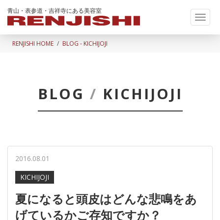
青山・表参道・吉祥寺にある美容室
Toggl
naviga
RENJISHI HOME
BLOG - KICHIJOJI
BLOG
/
KICHIJOJI
2016.08.01
KICHIJOJI
夏になると頭皮はどんな悲鳴をあ
げているかご存知ですか？