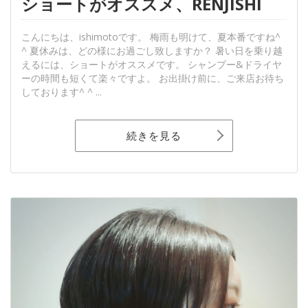
ショートがオススメ、RENJISHI
こんにちは、ishimotoです。 梅雨も明けて、夏本番ですね^
^ 夏休みは、どの様にお過ごし致しますか？ 暑い日を乗り越
えるには、ショートがオススメです。 シャンプー&ドライヤ
ーの時間も短くて楽々ですよ。 お出掛け前に、ご来店お待ち
しております^ ^ ...
続きを見る