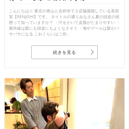
こんにちは☆ 東京の青山と吉祥寺で３店舗展開している美容
室【RENJISHI】です。 タイトルの通りみなさん夏の頭皮の状
態って知っていますか？ ・汗をかいて皮脂がたまりやすい ・
紫外線は髪にも頭皮にもよくなさそう ・海やプールは髪がバ
サバサになる これくらいはご存...
続きを見る