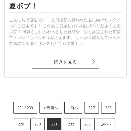
夏ボブ！
こんにちは渡辺です！ 先日撮影の行われた夏に向けたスタイ
ルのご提案です！ この夏ご提案したいのはズバリ動きのある
ボブ！ 可愛らしいふわっとした質感や、短く設定された前髪
でトレンドもバッチリおさえます。 しっかり乾かしてセット
するのでスタイリングもとても簡単！ ...
続きを見る
231 / 233
« 最初へ
‹ 前へ
227
228
229
230
231
232
233
次へ ›