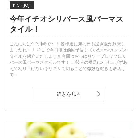
KICHIJOJI
今年イチオシリバース風パーマス
タイル！
こんにちは^_^川崎です！ 皆様遂に海の日も過ぎ夏が到来し
ましたね！！ そこで今日僕は前回予告していたnewメンズス
タイルを紹介いたします♫ 今回はさっぱりツーブロックにリ
バース風パーマスタイルです！！ 後ろの襟足は刈り上げずあ
えて刈り上げないギリギリで切ることで微妙な動きも表現し
て...
続きを見る