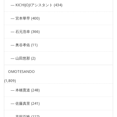
KICHIJOJIアシスタント (434)
宮本華早 (400)
石元浩幸 (366)
奥谷孝佑 (11)
山田悠那 (2)
OMOTESANDO
(1,809)
本橋寛道 (248)
佐藤真里 (241)
高田百唯 (227)