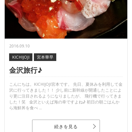
2016.09.10
KICHIJOJI
宮本華早
金沢旅行♪
こんにちは。KICHIJOJI宮本です。 先日、夏休みを利用して金
沢に行ってきました！！ 少し前に新幹線が開通したことによ
り更に注目されるようになりましたが、 飛行機で行ってきま
した！笑 金沢といえば海の幸ですよね♪ 初日の朝ごはんか
ら海鮮丼を食べ ...
続きを見る