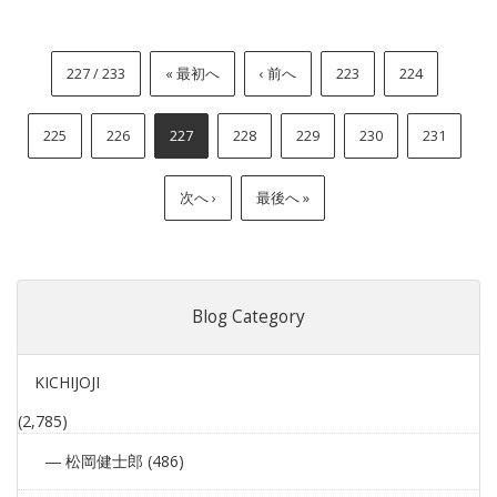
227 / 233
« 最初へ
‹ 前へ
223
224
225
226
227
228
229
230
231
次へ ›
最後へ »
Blog Category
KICHIJOJI
(2,785)
松岡健士郎 (486)