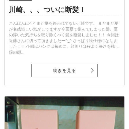
川崎、、、ついに断髪！
こんばんは^_^ まだ夏を終われてない川崎です。 まだまだ夏
が名残惜しい気がしてますが今回夏で傷んでしまった髪、夏
の浮いた気持ちを取り除くべく髪を断髪しました！！ 今回は
近藤さんに切って頂きましたー^_^ さっぱり秋仕様になりま
した！！ 今回はバングは短めに、顔周りは程よく長さを残し
僕の顔...
続きを見る