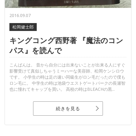
2016.09.07
松岡健士郎
キングコング西野著 『魔法のコン
パス』を読んで
こんばんは。 昔から自分には出来ないことが出来る人にすぐ
影響受けて真似しちゃうミーハーな美容師、松岡ケンシロウ
です。 小学生の時は足の速い同級生がロン毛だったので僕も
ロン毛に。 中学生の時は池袋ウエストゲートパークの長瀬智
也に憧れてキャップを買い。 高校の時はBLEACHの黒...
続きを見る