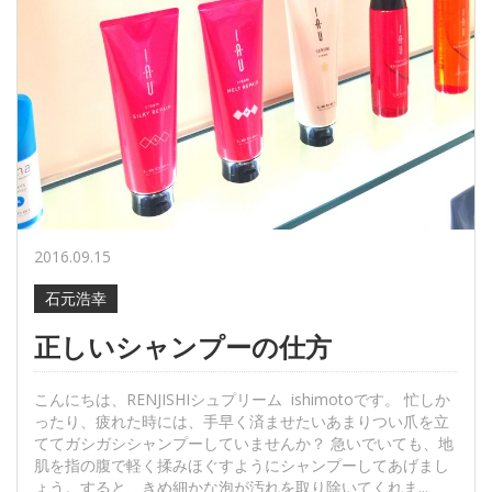
2016.09.15
石元浩幸
正しいシャンプーの仕方
こんにちは、RENJISHIシュプリーム ishimotoです。 忙しか
ったり、疲れた時には、手早く済ませたいあまりつい爪を立
ててガシガシシャンプーしていませんか？ 急いでいても、地
肌を指の腹で軽く揉みほぐすようにシャンプーしてあげまし
ょう。すると、きめ細かな泡が汚れを取り除いてくれま...