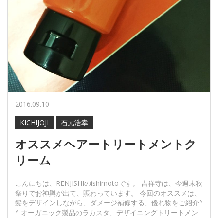
2016.09.10
KICHIJOJI
石元浩幸
オススメヘアートリートメントク
リーム
こんにちは、RENJISHIのishimotoです。 吉祥寺は、今週末秋
祭りでお神輿が出て、賑わっています。 今回のオススメは、
髪をデザインしながら、ダメージ補修する、優れ物をご紹介^
^ オーガニック製品のラカスタ、デザイニングトリートメン