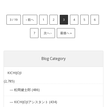
3 / 19
‹ 前へ
1
2
3
4
5
6
7
次へ ›
最後へ »
Blog Category
KICHIJOJI
(2,785)
松岡健士郎 (486)
KICHIJOJIアシスタント (434)