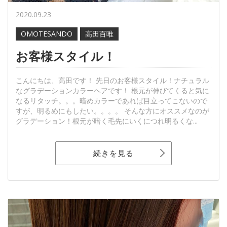
2020.09.23
OMOTESANDO
高田百唯
お客様スタイル！
こんにちは、高田です！ 先日のお客様スタイル！ナチュラル
なグラデーションカラーヘアです！ 根元が伸びてくると気に
なるリタッチ。。。暗めカラーであれば目立ってこないので
すが、明るめにもしたい。。。。 そんな方にオススメなのが
グラデーション！根元が暗く毛先にいくにつれ明るくな...
続きを見る