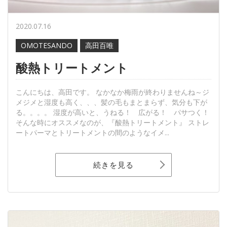
2020.07.16
OMOTESANDO
高田百唯
酸熱トリートメント
こんにちは、高田です。 なかなか梅雨が終わりませんね～ジ
メジメと湿度も高く、、、髪の毛もまとまらず、気分も下が
る。。。。 湿度が高いと、うねる！ 広がる！ パサつく！
そんな時にオススメなのが、『酸熱トリートメント』 ストレ
ートパーマとトリートメントの間のようなイメ...
続きを見る