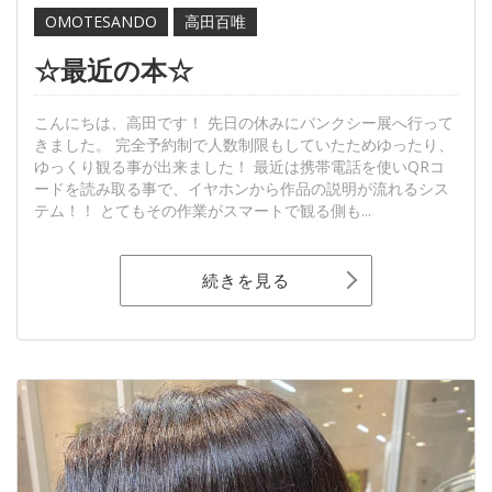
OMOTESANDO
高田百唯
☆最近の本☆
こんにちは、高田です！ 先日の休みにバンクシー展へ行って
きました。 完全予約制で人数制限もしていたためゆったり、
ゆっくり観る事が出来ました！ 最近は携帯電話を使いQRコ
ードを読み取る事で、イヤホンから作品の説明が流れるシス
テム！！ とてもその作業がスマートで観る側も...
続きを見る