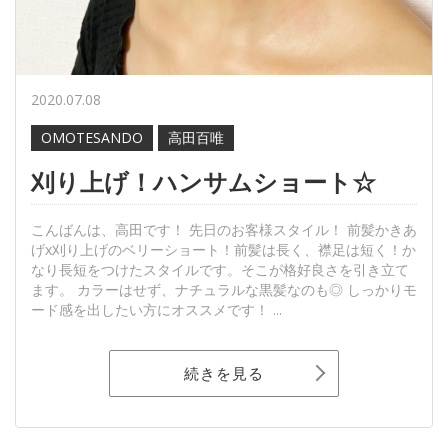
2020.07.08
OMOTESANDO
高田百唯
刈り上げ！ハンサムショート☆
こんばんは、高田です！ 先日のお客様スタイル！ 前髪かきあ
げx刈り上げのベリーショート！前髪は長く、襟足は短く！か
なり長短をつけたスタイルです。そこが格好良さを引き立て
ます。 カラーはせず、ナチュラルな黒髪なのも◎ しっかりモ
ード感を出したい方にオススメです！ ...
続きを見る