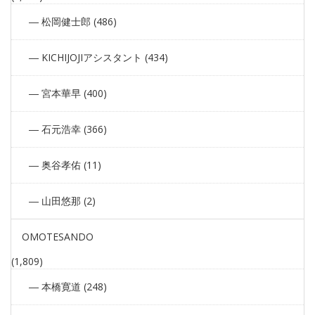
松岡健士郎 (486)
KICHIJOJIアシスタント (434)
宮本華早 (400)
石元浩幸 (366)
奥谷孝佑 (11)
山田悠那 (2)
OMOTESANDO
(1,809)
本橋寛道 (248)