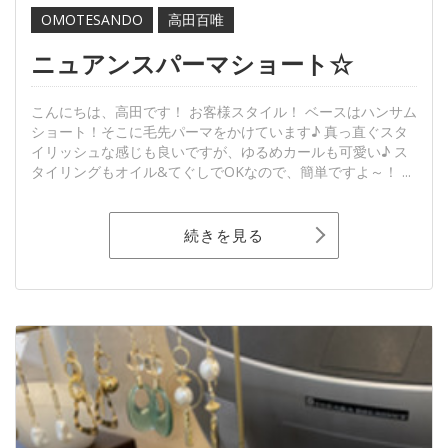
OMOTESANDO
高田百唯
ニュアンスパーマショート☆
こんにちは、高田です！ お客様スタイル！ ベースはハンサム
ショート！そこに毛先パーマをかけています♪ 真っ直ぐスタ
イリッシュな感じも良いですが、ゆるめカールも可愛い♪ ス
タイリングもオイル&てぐしでOKなので、簡単ですよ～！ ...
続きを見る