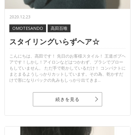
2020.12.23
OMOTESANDO
高田百唯
スタイリングいらずヘア☆
こんにちは、高田です！ 先日のお客様スタイル！ 王道ボブヘ
アです！しかし！アイロンなどはつかわず、ブラシでブロー
もしていません。 ただ手で乾かしているだけ！ コンパクトに
まとまるようしっかりカットしています。その為、乾かすだ
けで形になりバックの丸みもしっかり出てきま...
続きを見る