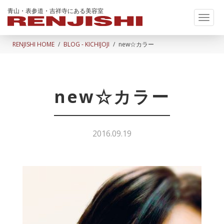
青山・表参道・吉祥寺にある美容室
Toggl
naviga
RENJISHI HOME
BLOG - KICHIJOJI
new☆カラー
new☆カラー
2016.09.19