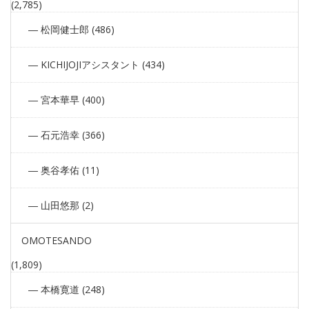
(2,785)
松岡健士郎 (486)
KICHIJOJIアシスタント (434)
宮本華早 (400)
石元浩幸 (366)
奥谷孝佑 (11)
山田悠那 (2)
OMOTESANDO
(1,809)
本橋寛道 (248)