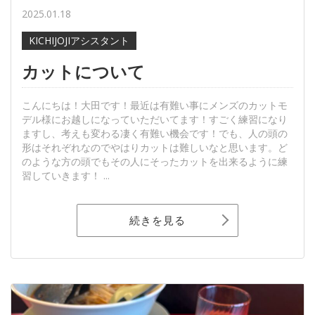
2025.01.18
KICHIJOJIアシスタント
カットについて
こんにちは！大田です！最近は有難い事にメンズのカットモ
デル様にお越しになっていただいてます！すごく練習になり
ますし、考えも変わる凄く有難い機会です！でも、人の頭の
形はそれぞれなのでやはりカットは難しいなと思います。ど
のような方の頭でもその人にそったカットを出来るように練
習していきます！ ...
続きを見る