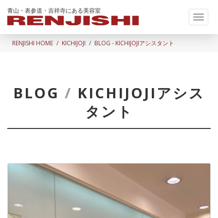
青山・表参道・吉祥寺にある美容室
Toggl
naviga
RENJISHI HOME
KICHIJOJI
BLOG - KICHIJOJIアシスタント
BLOG
/
KICHIJOJIアシス
タント