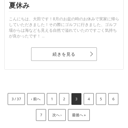
夏休み
こんにちは、大田です！8月のお盆の時のお休みで実家に帰ら
していただきました！その際にゴルフに行きました、ゴルフ
場からは海なども見える自然で溢れていたのですごく気持ち
が良かったです！ ...
続きを見る
3 / 37
‹ 前へ
1
2
3
4
5
6
7
次へ ›
最後へ »