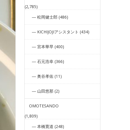
(2,785)
松岡健士郎 (486)
KICHIJOJIアシスタント (434)
宮本華早 (400)
石元浩幸 (366)
奥谷孝佑 (11)
山田悠那 (2)
OMOTESANDO
(1,809)
本橋寛道 (248)