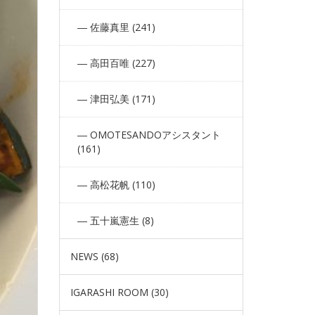
佐藤真里 (241)
高田百唯 (227)
津田弘美 (171)
OMOTESANDOアシスタント
(161)
高松花帆 (110)
五十嵐憲生 (8)
NEWS (68)
IGARASHI ROOM (30)