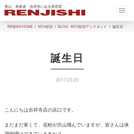
青山・表参道・吉祥寺にある美容室
Toggl
naviga
RENJISHI HOME
KICHIJOJI
BLOG - KICHIJOJIアシスタント
誕生日
誕生日
2017.03.20
こんにちは吉祥寺店の浜口です。
まだまだ寒くて、花粉が沢山飛んでいますが、皆さんは体
調管理はできていますか？