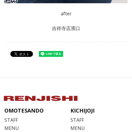
after
吉祥寺店濱口
OMOTESANDO
KICHIJOJI
STAFF
STAFF
MENU
MENU