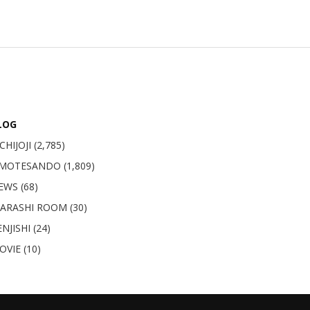
LOG
CHIJOJI
(2,785)
MOTESANDO
(1,809)
EWS (68)
GARASHI ROOM (30)
NJISHI (24)
OVIE (10)