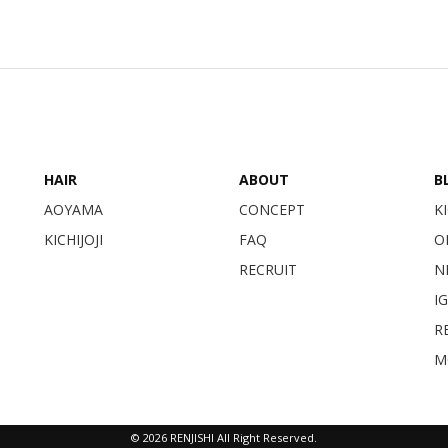
HAIR
ABOUT
B
AOYAMA
CONCEPT
KI
KICHIJOJI
FAQ
O
RECRUIT
N
I
RE
M
© 2026 RENJISHI All Right Reserved.