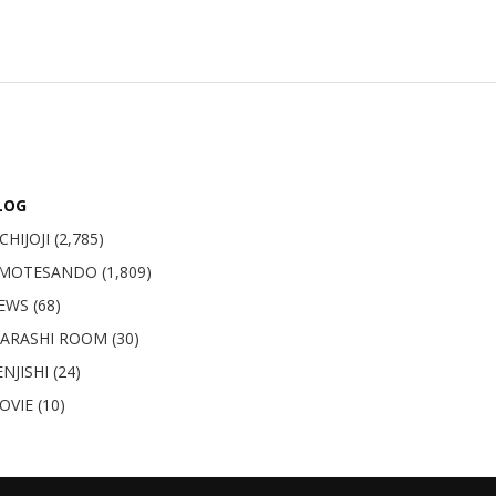
LOG
CHIJOJI
(2,785)
MOTESANDO
(1,809)
EWS (68)
GARASHI ROOM (30)
NJISHI (24)
OVIE (10)