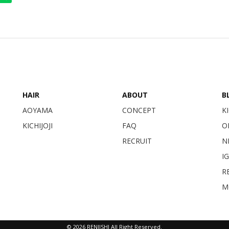
HAIR
ABOUT
B
AOYAMA
CONCEPT
KI
KICHIJOJI
FAQ
O
RECRUIT
N
I
RE
M
© 2026 RENJISHI All Right Reserved.