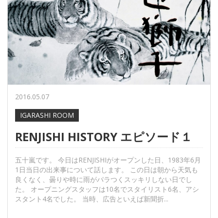
2016.05.07
IGARASHI ROOM
RENJISHI HISTORY エピソード１
五十嵐です。 今日はRENJISHIがオープンした日、1983年6月
1日当日の出来事について話します。 この日は朝から天気も
良くなく、曇りや時に雨がパラつくスッキリしない日でし
た。 オープニングスタッフは10名でスタイリスト6名、アシ
スタント4名でした。 当時、広告といえば新聞折...