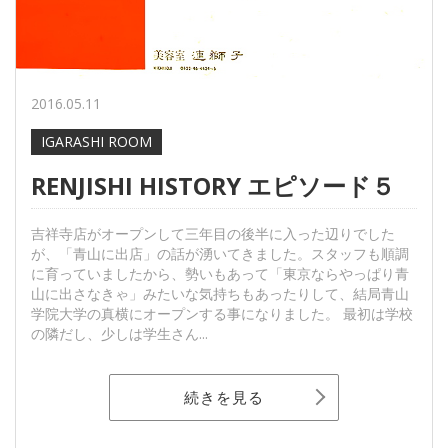
2016.05.11
IGARASHI ROOM
RENJISHI HISTORY エピソード５
吉祥寺店がオープンして三年目の後半に入った辺りでした
が、「青山に出店」の話が湧いてきました。スタッフも順調
に育っていましたから、勢いもあって「東京ならやっぱり青
山に出さなきゃ」みたいな気持ちもあったりして、結局青山
学院大学の真横にオープンする事になりました。 最初は学校
の隣だし、少しは学生さん...
続きを見る