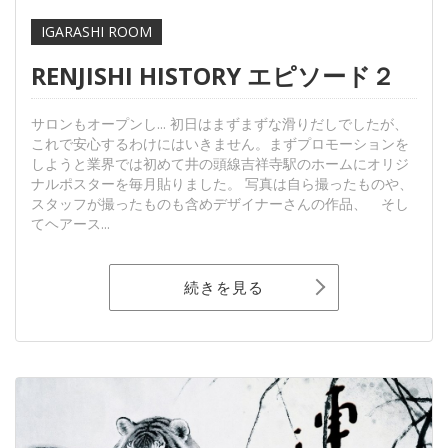
IGARASHI ROOM
RENJISHI HISTORY エピソード２
サロンもオープンし... 初日はまずまずな滑りだしでしたが、
これで安心するわけにはいきません。まずプロモーションを
しようと業界では初めて井の頭線吉祥寺駅のホームにオリジ
ナルポスターを毎月貼りました。 写真は自ら撮ったものや、
スタッフが撮ったものも含めデザイナーさんの作品、 そし
てヘアース...
続きを見る