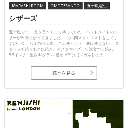
IGARASHI ROOM
OMOTESANDO
五十嵐憲生
シザーズ
五十嵐です。 首を長〜くして待っていた、ハンドメイドのシ
ザーが出来上がってきました。 長い間スタイリストをしてま
すが、久しぶりの切れ味。 これ使ったら、他は使えない。 ス
タッフも続々あとに続き、カスタマイズして注文する始末。
5.5インチ 重さ44グラム 指かけ部分【メガネ】の大...
続きを見る