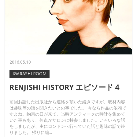
2016.05.10
IGARASHI ROOM
RENJISHI HISTORY エピソード４
前回お話した出版社から連絡を頂いた続きですが、取材内容
は趣味等の話を聞きたいとの事でした。 今なら作品の依頼で
すよね。約束の日が来て、当時アンティークの時計を集めて
いた事もあり、何点かサロンに持参しました。いろいろな話
をしましたが、主にロンドンへ行っていた話と趣味の話で終
りました。 帰りに編...