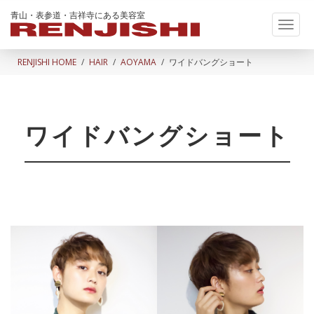
青山・表参道・吉祥寺にある美容室
Toggl
naviga
RENJISHI HOME
HAIR
AOYAMA
ワイドバングショート
ワイドバングショート