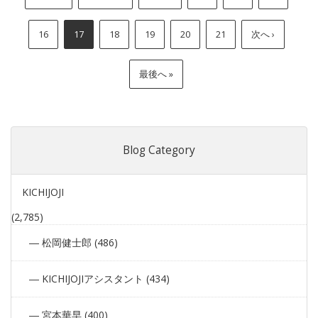
16
17
18
19
20
21
次へ ›
最後へ »
Blog Category
KICHIJOJI
(2,785)
松岡健士郎 (486)
KICHIJOJIアシスタント (434)
宮本華早 (400)