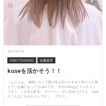
2017.07.09
OMOTESANDO
佐藤真里
kuseを活かそう！！
こんにちは。 梅雨に入って髪の毛が広がりすぎて切ろうと考
えている嫌になってるsatoです。 今日のblogは イメチェン
です！ くせ毛の多毛。 ダメージ。 少し切るだけでも、style
がこんなにもかわルンです！ プラス...