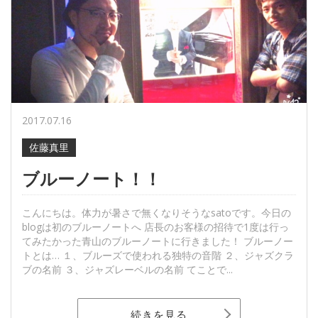
2017.07.16
佐藤真里
ブルーノート！！
こんにちは。体力が暑さで無くなりそうなsatoです。今日の
blogは初のブルーノートへ 店長のお客様の招待で1度は行っ
てみたかった青山のブルーノートに行きました！ ブルーノー
トとは… １、ブルーズで使われる独特の音階 ２、ジャズクラ
ブの名前 ３、ジャズレーベルの名前 てことで...
続きを見る