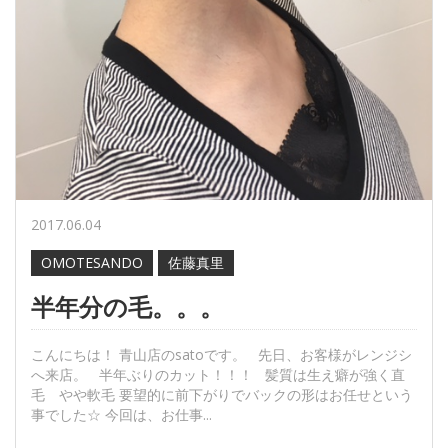
2017.06.04
OMOTESANDO
佐藤真里
半年分の毛。。。
こんにちは！ 青山店のsatoです。 先日、お客様がレンジシ
へ来店。 半年ぶりのカット！！！ 髪質は生え癖が強く直
毛 やや軟毛 要望的に前下がりでバックの形はお任せという
事でした☆ 今回は、お仕事...