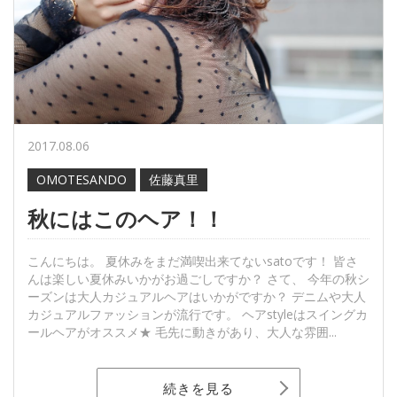
2017.08.06
OMOTESANDO
佐藤真里
秋にはこのヘア！！
こんにちは。 夏休みをまだ満喫出来てないsatoです！ 皆さ
んは楽しい夏休みいかがお過ごしですか？ さて、 今年の秋シ
ーズンは大人カジュアルヘアはいかがですか？ デニムや大人
カジュアルファッションが流行です。 ヘアstyleはスイングカ
ールヘアがオススメ★ 毛先に動きがあり、大人な雰囲...
続きを見る