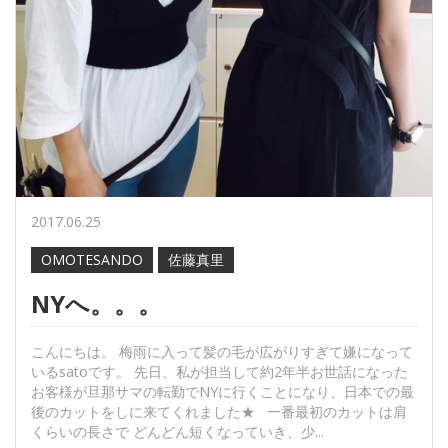
2017.06.25
OMOTESANDO
佐藤真里
NYへ。。。
こんにちは。 梅雨に入って髪の毛が広がりすぎて嫌になって
いるsatoです。 先日、私が担当して約2年半お世話になった
お客様が旦那サマの転勤でNYに行くことになり、日本での最
後のカットをしに来てくれました★ 一番最初のカットは肩
くらいの長さで どんどん短くなっていき、少...