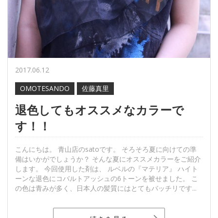
2017.06.12
OMOTESANDO
佐藤真里
退色してもオススメなカラーで
す！！
こんにちは。 青山店のsatoです。 そろそろ夏に向けての準
備はいかがでしょうか？ そんな夏にオススメカラーをご紹介
します。 今回使用した剤は、 ルベルの『マテリア』 ハイト
ーンな退色にコバルトアッシュの6トーンを被せました。 こ
の色は青みが多く、日本人の髪質にはとてもバッチリです...