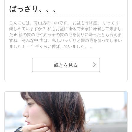
ばっさり、、、
こんにちは。青山店のsatoです。 お盆もう終盤。 ゆっくり
楽しめていますか？ 私もお盆に連休で実家に帰省して来まし
た★ 親の髪の毛や姪っ子の髪の毛を切りに帰ったとも言えま
すね… そんな中 実は、私もバッサリと髪の毛を切ってしまい
ました！ 一年半くらい伸ばしていました。 ...
続きを見る