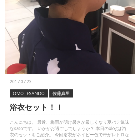
2017.07.23
OMOTESANDO
佐藤真里
浴衣セット！！
こんにちは。 最近、梅雨が明け暑さが厳しくなり夏バテ気味
なsatoです。 いかがお過ごしでしょうか？ 本日のblogは浴
衣のセットをご紹介。 今回浴衣がネイビー色で帯がレトロな