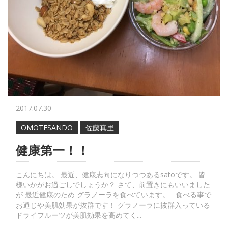
2017.07.30
OMOTESANDO
佐藤真里
健康第一！！
こんにちは。 最近、健康志向になりつつあるsatoです。 皆
様いかがお過ごしでしょうか？ さて、前置きにもいいました
が 最近健康のため グラノーラを食べています。 食べる事で
お通じや美肌効果が抜群です！ グラノーラに抜群入っている
ドライフルーツが美肌効果を高めてく...