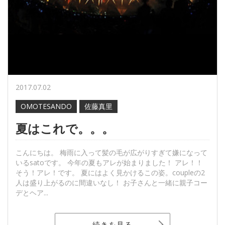
2017.07.02
OMOTESANDO
佐藤真里
夏はこれで。。。
こんにちは。 梅雨に入って髪の毛が広がりすぎて嫌になって
いるsatoです。 今年の夏もアレが始まりました！ アレ！！
そう！アレ！です。 夏にはよく見かけるこの姿。coupleの2
人は盛り上がるのに間違いなし！ お子さんと一緒に親子コー
デとヘア...
続きを見る