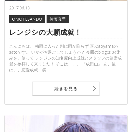
2017.06.18
OMOTESANDO
佐藤真里
レンジシの大願成就！
こんにちは。 梅雨に入った割に雨が降らず 喜ぶaoyamaの
satoです。 いかがお過ごしでしょうか？ 今回のblogは お休
みを、使って レンジシの知名度向上成就とスタッフの健康成
就を参拝して来ました！ そこは、、、 『成田山』 あ、後
は、、恋愛成就！笑 ...
続きを見る