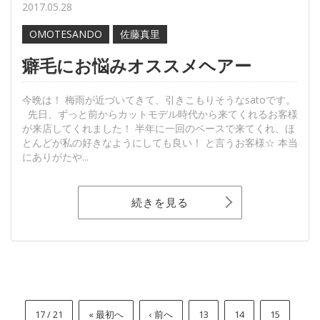
2017.05.28
OMOTESANDO
佐藤真里
癖毛にお悩みオススメヘアー
今晩は！ 梅雨が近づいてきて、引きこもりそうなsatoです。
先日、ずっと前からカットモデル時代から来てくれるお客様
が来店してくれました！ 半年に一回のペースで来てくれ、ほ
とんどが私の好きなようにしても良い！ と言うお客様☆ 本当
にありがたや...
続きを見る
17 / 21
« 最初へ
‹ 前へ
13
14
15