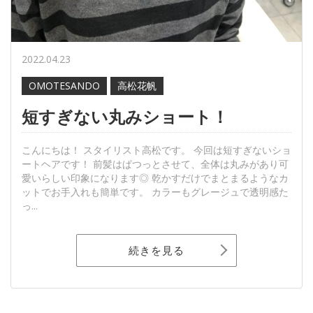
2022.04.23
OMOTESANDO
高松花帆
短すぎない丸みショート！
こんにちは！ スタイリスト高松です。 今回は短すぎないショ
ートヘアです！ 前髪はぱつっとさせて、全体は丸みがあり可
愛いらしい印象になります◎ 乾かすだけでまとまるようなカ
ットでお手入れも簡単です。 カラーもグレージュで透明感た
っ...
続きを見る