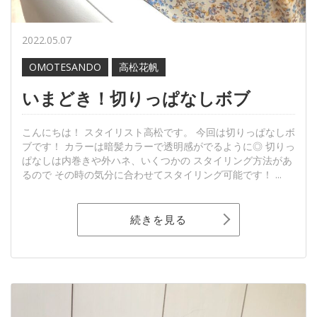
2022.05.07
OMOTESANDO
高松花帆
いまどき！切りっぱなしボブ
こんにちは！ スタイリスト高松です。 今回は切りっぱなしボ
ブです！ カラーは暗髪カラーで透明感がでるように◎ 切りっ
ぱなしは内巻きや外ハネ、いくつかの スタイリング方法があ
るので その時の気分に合わせてスタイリング可能です！ ...
続きを見る