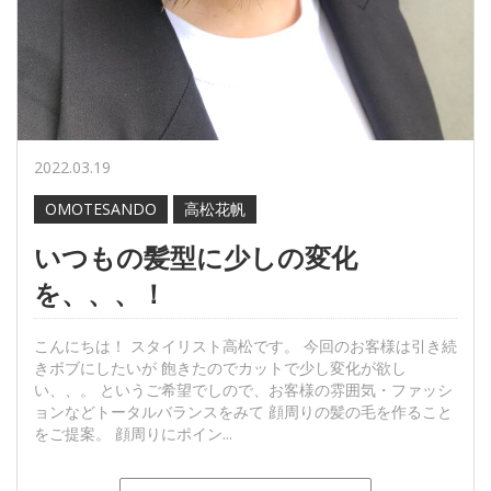
2022.03.19
OMOTESANDO
高松花帆
いつもの髪型に少しの変化
を、、、！
こんにちは！ スタイリスト高松です。 今回のお客様は引き続
きボブにしたいが 飽きたのでカットで少し変化が欲し
い、、。 というご希望でしので、お客様の雰囲気・ファッシ
ョンなどトータルバランスをみて 顔周りの髪の毛を作ること
をご提案。 顔周りにポイン...