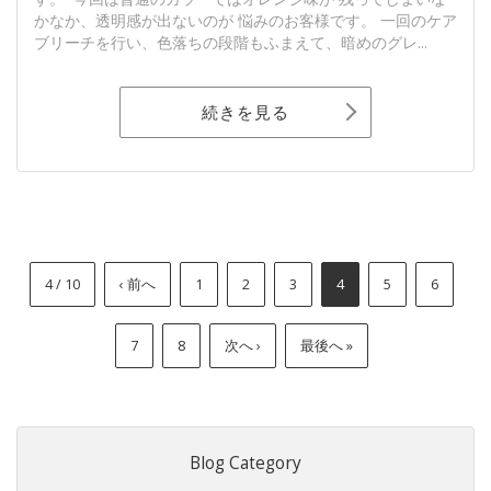
かなか、透明感が出ないのが 悩みのお客様です。 一回のケア
ブリーチを行い、色落ちの段階もふまえて、暗めのグレ...
続きを見る
4 / 10
‹ 前へ
1
2
3
4
5
6
7
8
次へ ›
最後へ »
Blog Category