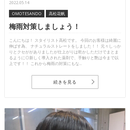
2022.05.14
OMOTESANDO
高松花帆
梅雨対策しましょう！
こんにちは！ スタイリスト高松です。 今回のお客様は綺麗に
伸ばす為、 ナチュラルストレートをしました！！ 元々しっか
りとクセががありましたが仕上がりは乾かしただけでまとま
るように◎新しく導入された薬剤で、手触りと艶は今まで以
上です！！ これから梅雨の対策にもな...
続きを見る