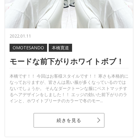
2022.01.11
OMOTESANDO
本橋寛道
モードな前下がりホワイトボブ！
本橋です！！ 今回はお客様スタイルです！！ 寒さも本格的に
なっておりますが、皆さんは黒い服が多くなっているのでは
ないでしょうか。 そんなダークトーンな服にベストマッチす
るヘアデザインをしました！！ エッジの効いた前下がりのラ
インと、ホワイトブリーチのカラーで冬のモー...
続きを見る