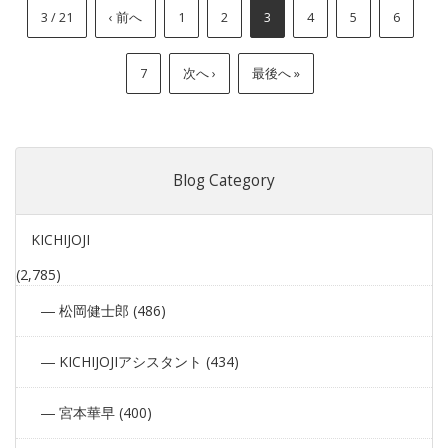
3 / 21
‹ 前へ
1
2
3
4
5
6
7
次へ ›
最後へ »
Blog Category
KICHIJOJI
(2,785)
松岡健士郎 (486)
KICHIJOJIアシスタント (434)
宮本華早 (400)