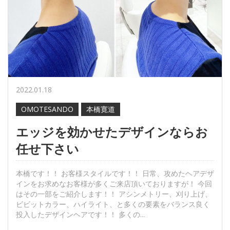
2022.01.18
OMOTESANDO
本橋寛道
エッジを効かせたデザインならお
任せ下さい
本橋です！！ お客様スタイルです！！ 日常、攻めたヘアデザ
インをお求めなお客様が多くご来店頂いておりますが！ 今回
はその一部をご紹介します！！ アシンメトリー、刈り上げ、
ビビットカラー、ハイライト、と多くの要素をバランス良く
投入したデザインヘアです！！ 多くの...