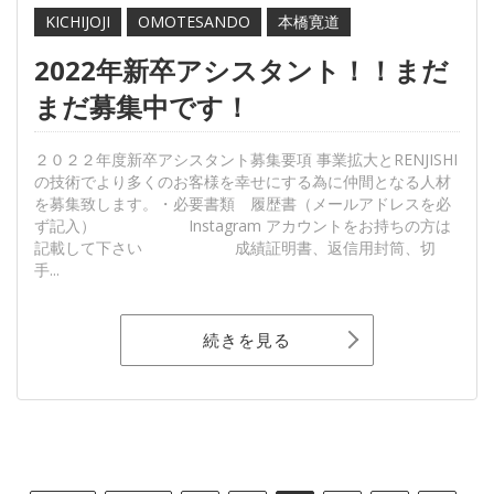
KICHIJOJI
OMOTESANDO
本橋寛道
2022年新卒アシスタント！！まだ
まだ募集中です！
２０２２年度新卒アシスタント募集要項 事業拡大とRENJISHI
の技術でより多くのお客様を幸せにする為に仲間となる人材
を募集致します。・必要書類 履歴書（メールアドレスを必
ず記入） Instagram アカウントをお持ちの方は
記載して下さい 成績証明書、返信用封筒、切
手...
続きを見る