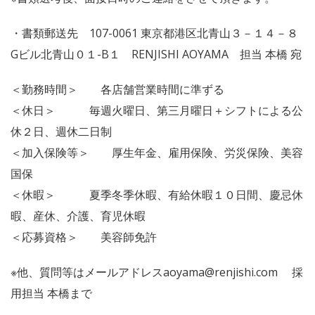
・書類郵送先 107-0061 東京都港区北青山３－１４－８
Gビル北青山０１-B１ RENJISHI AOYAMA 担当 本橋 宛
＜勤務時間＞ 各店舗営業時間に準ずる
＜休日＞ 毎週火曜日、第三月曜日＋シフトによる公
休２日、週休二日制
＜加入保険等＞ 厚生年金、雇用保険、労災保険、美容
国保
＜休暇＞ 夏季冬季休暇、有給休暇１０日間、慶忌休
暇、産休、介護、育児休暇
＜応募資格＞ 美容師免許
※他、質問等はメールアドレスaoyama@renjishi.com 採
用担当 本橋まで