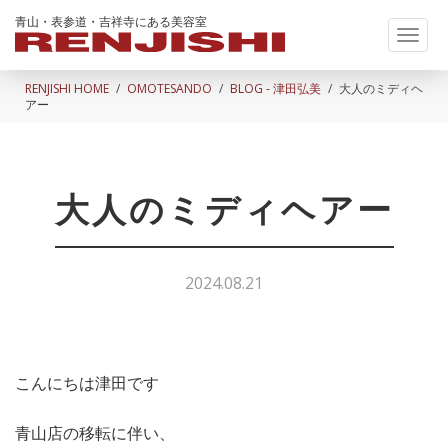
青山・表参道・吉祥寺にある美容室
Toggl
naviga
RENJISHI HOME
OMOTESANDO
BLOG - 津田弘美
大人のミディヘ
アー
大人のミディヘアー
2024.08.21
こんにちは津田です
青山店の移転に伴い、