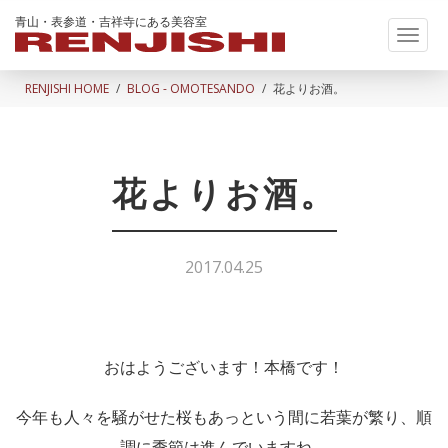
青山・表参道・吉祥寺にある美容室
Toggl
naviga
RENJISHI HOME
BLOG - OMOTESANDO
花よりお酒。
花よりお酒。
2017.04.25
おはようございます！本橋です！
今年も人々を騒がせた桜もあっという間に若葉が繁り、順
調に季節は進んでいますね。