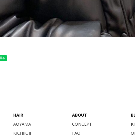
HAIR
ABOUT
B
AOYAMA
CONCEPT
KI
KICHIJOJI
FAQ
O