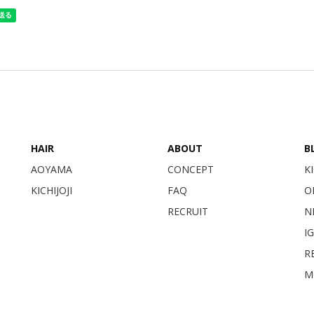
HAIR
ABOUT
B
AOYAMA
CONCEPT
KI
KICHIJOJI
FAQ
O
RECRUIT
N
I
RE
M