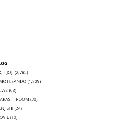
LOG
CHIJOJI
(2,785)
MOTESANDO
(1,809)
EWS (68)
GARASHI ROOM (30)
NJISHI (24)
OVIE (10)