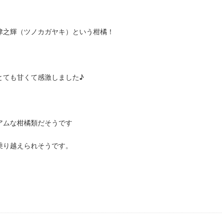
津之輝（ツノカガヤキ）という柑橘！
とても甘くて感激しました♪
アムな柑橘類だそうです
乗り越えられそうです。